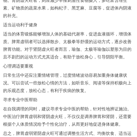
物。肾阴虚火旺者，则应减少辛辣刺激性食物摄入，多吃富含维生
素、矿物质的蔬菜水果，如枸杞子、黑芝麻、豆腐等，促进体内阴液
的补充。
适当运动利于健身
适当的体育锻炼能够增加人体的基础代谢率，促进血液循环，增强体
质。脾胃虚弱者可以选择散步、太极拳等舒缓的运动方式，逐步改善
脾胃功能。对于肾阴虚火旺者而言，瑜伽、太极等瑜伽以塑形为目的
且不剧烈的运动方式尤其适合，有助于放松身心，引导阴阳平衡。
心理调适要重视
日常生活中还应注重情绪管理，过度情绪波动容易加重身体健康状
况。可以尝试一些放松心情的方法，如听音乐、阅读等保持积极向上
的乐观态度，放松心态，有利于疾病的恢复。
寻求专业中医帮助
在自我调理的同时，建议寻求专业中医的帮助，针对性地辨证施治。
中医治疗脾胃虚弱和肾阴虚火旺，不仅仅是调养脾胃和肾阴，还需要
根据个人体质情况给予个性化治疗，从而更好地促进身体健康。
总之，脾胃虚弱肾阴虚火旺可通过调整生活方式、均衡饮食、适当运