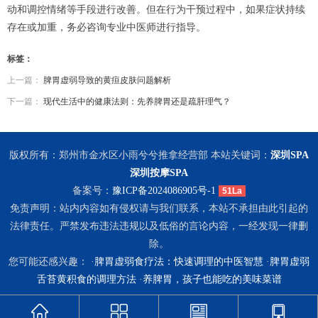
动和调控情绪等手段进行改善。但在行为干预过程中，如果症状持续
存在或加重，务必咨询专业中医师进行指导。
标签：
上一篇：
脾胃虚弱导致的黄疸皮肤问题解析
下一篇：
现代生活中的健康法则：先养脾胃还是疏肝理气？
版权所有：郑州市金水区小雨兮兮推拿经营部 本站关键词：
深圳SPA
深圳按摩SPA
备案号：
豫ICP备2024086905号-1
51La
免责声明：站内内容如有侵权请与我们联系，本站不承担由此引起的
法律责任。严禁发布违法违规以及低俗的言论内容，一经发现一律删
除。
您可能还感兴趣： ·
脾胃虚弱食疗法：快速调理的中医智慧
·
脾胃虚弱
舌苔黄积食的调理方法
·
养脾胃，孩子也能吃的美味菜谱