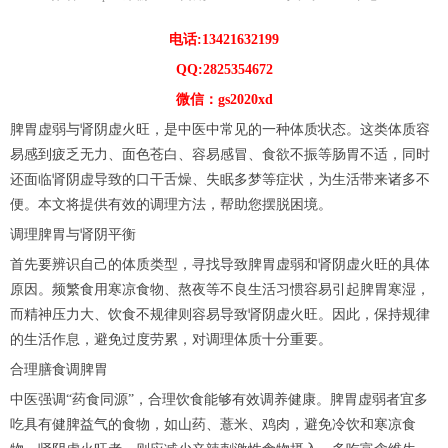
电话:13421632199
QQ:2825354672
微信：gs2020xd
脾胃虚弱与肾阴虚火旺，是中医中常见的一种体质状态。这类体质容
易感到疲乏无力、面色苍白、容易感冒、食欲不振等肠胃不适，同时
还面临肾阴虚导致的口干舌燥、失眠多梦等症状，为生活带来诸多不
便。本文将提供有效的调理方法，帮助您摆脱困境。
调理脾胃与肾阴平衡
首先要辨识自己的体质类型，寻找导致脾胃虚弱和肾阴虚火旺的具体
原因。频繁食用寒凉食物、熬夜等不良生活习惯容易引起脾胃寒湿，
而精神压力大、饮食不规律则容易导致肾阴虚火旺。因此，保持规律
的生活作息，避免过度劳累，对调理体质十分重要。
合理膳食调脾胃
中医强调“药食同源”，合理饮食能够有效调养健康。脾胃虚弱者宜多
吃具有健脾益气的食物，如山药、薏米、鸡肉，避免冷饮和寒凉食